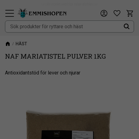
Fri frakt vid köp över 900kr
Kundv
Önskeli
Meny
HÄST
NAF MARIATISTEL PULVER 1KG
Antioxidantstöd för lever och njurar