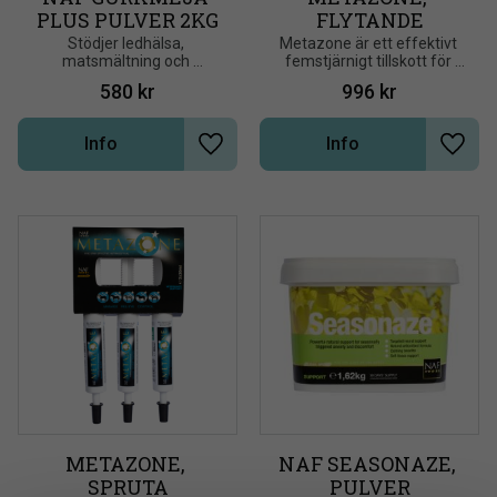
PLUS PULVER 2KG
FLYTANDE
Stödjer ledhälsa, 
Metazone är ett effektivt 
matsmältning och 
femstjärnigt tillskott för 
allmänna hälsa
hästar som behöver lite 
580
kr
996
kr
extra stöd
Info
Info
Lägg till i önskelista
Lägg t
METAZONE, 
NAF SEASONAZE, 
SPRUTA
PULVER