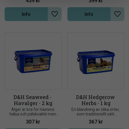
439
kr
399
kr
IMMUNFÖRSVAR
Info
Info
Lägg till i önskelista
Lägg t
D&H Seaweed - 
D&H Hedgerow 
Havalger - 2 kg
Herbs - 1 kg
Alger är bra för hästens 
En blandning av olika örter, 
hälsa och pälskvalité men 
som traditionellt sätt 
understödjer även 
funnits i gräset men 
307
kr
367
kr
hovtillväxt samt hornkvalité
numera ofta saknas i 
gräshagen