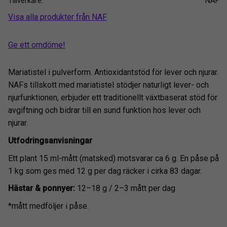
Tillverkare
NAF
Visa alla produkter från NAF
Ge ett omdöme!
Mariatistel i pulverform. Antioxidantstöd för lever och njurar.
NAFs tillskott med mariatistel stödjer naturligt lever- och
njurfunktionen, erbjuder ett traditionellt växtbaserat stöd för
avgiftning och bidrar till en sund funktion hos lever och
njurar.
Utfodringsanvisningar
Ett plant 15 ml-mått (matsked) motsvarar ca 6 g. En påse på
1 kg som ges med 12 g per dag räcker i cirka 83 dagar.
Hästar & ponnyer:
12–18 g / 2–3 mått per dag
*mått medföljer i påse.