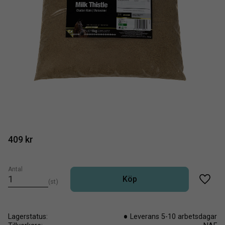
409
kr
Antal
Köp
st
Lägg t
Lagerstatus
Leverans 5-10 arbetsdagar