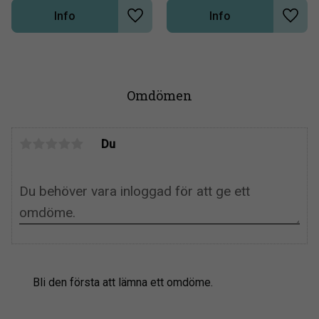
Info
Info
Lägg till i önskelista
Lägg t
Omdömen
Du
Bli den första att lämna ett omdöme.