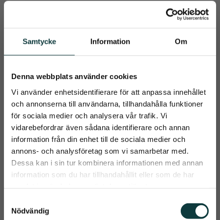
Metazone är ett effektivt 
Seasonaze är ett värdefullt 
femstjärnigt tillskott för 
näringsstöd för hästar som 
hästar som behöver lite 
visar tecken på 
569
kr
1 226
kr
extra stöd
säsongsbetonad oro och 
obehag kring huvudet
Samtycke
Information
Om
Info
Info
Lägg till i önskelista
Lägg t
Denna webbplats använder cookies
Vi använder enhetsidentifierare för att anpassa innehållet
och annonserna till användarna, tillhandahålla funktioner
för sociala medier och analysera vår trafik. Vi
vidarebefordrar även sådana identifierare och annan
information från din enhet till de sociala medier och
close
annons- och analysföretag som vi samarbetar med.
Prenumerera på Emmishopens
Dessa kan i sin tur kombinera informationen med annan
nyhetsbrev
information som du har tillhandahållit eller som de har
samlat in när du har använt deras tjänster.
LEOVET HAMBA-
LEOVET HERBAL 
Det allra senaste direkt i din inkorg
VET 700 GR
FEED 800 GR
S
Nödvändig
a
HAMBA VET – 
​HERBAL FEED – NATURLIGT 