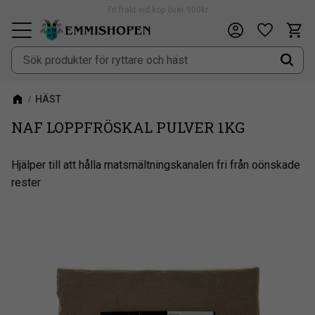
Fri frakt vid köp över 900kr
Kundv
Önskeli
Meny
HÄST
NAF LOPPFRÖSKAL PULVER 1KG
Hjälper till att hålla matsmältningskanalen fri från oönskade
rester