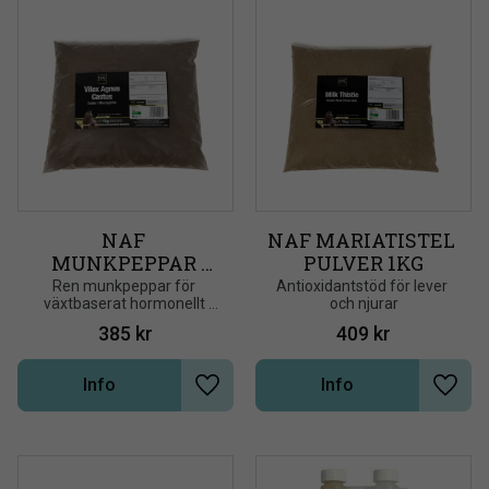
NAF 
NAF MARIATISTEL 
MUNKPEPPAR 
PULVER 1KG
PULVER 1KG
Ren munkpeppar för 
Antioxidantstöd för lever 
växtbaserat hormonellt 
och njurar
stöd
385
kr
409
kr
Info
Info
Lägg till i önskelista
Lägg t