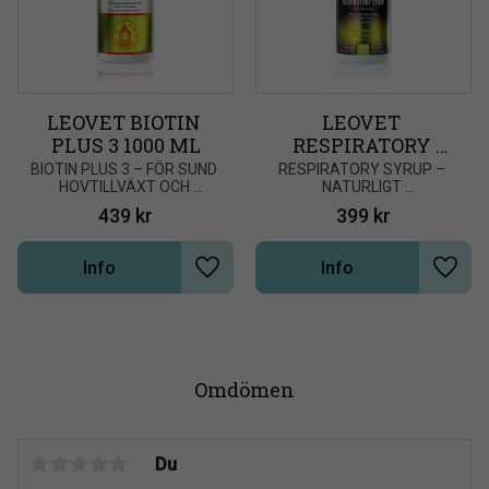
LEOVET BIOTIN 
LEOVET 
PLUS 3 1000 ML
RESPIRATORY 
SYRUP 1000 ML
​BIOTIN PLUS 3 – FÖR SUND 
RESPIRATORY SYRUP – 
HOVTILLVÄXT OCH 
NATURLIGT 
STARKARE HOVHORN
ANDNINGSSTÖD & 
439
kr
399
kr
IMMUNFÖRSVAR
Info
Info
Lägg till i önskelista
Lägg t
Omdömen
Du