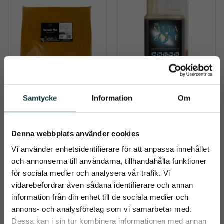
NAF GURKMEJA 
METAZONE, 
Samtycke
Information
Om
PLUS PULVER 2KG
FLYTANDE
Stödjer ledhälsa, 
Metazone är ett effektivt 
matsmältning och 
femstjärnigt tillskott för 
Denna webbplats använder cookies
allmänna hälsa
hästar som behöver lite 
580
kr
996
kr
extra stöd
Vi använder enhetsidentifierare för att anpassa innehållet
och annonserna till användarna, tillhandahålla funktioner
Info
Info
Lägg till i önskelista
Lägg t
för sociala medier och analysera vår trafik. Vi
vidarebefordrar även sådana identifierare och annan
information från din enhet till de sociala medier och
close
annons- och analysföretag som vi samarbetar med.
Prenumerera på Emmishopens
Dessa kan i sin tur kombinera informationen med annan