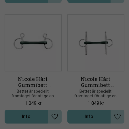
Nicole Hårt 
Nicole Hårt 
Gummibett 
Gummibett 
Baucher
Fullcheek
Bettet är speciellt 
Bettet är speciellt 
framtaget för att ge en 
framtaget för att ge en 
jämn och stabil kontakt, 
jämn och stabil kontakt, 
1 049
kr
1 049
kr
samtidigt som det känns 
samtidigt som det känns 
behagligt och mjukt i 
behagligt och mjukt i 
hästens mun
hästens mun
Info
Info
Lägg till i önskelista
Lägg t