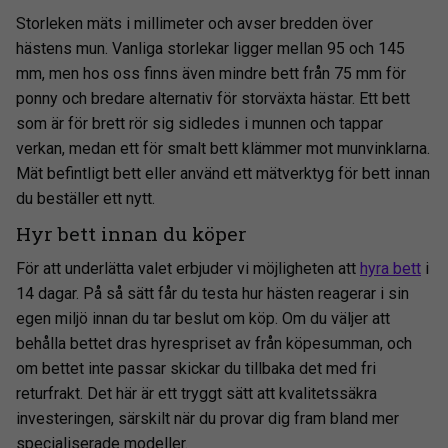
Storleken mäts i millimeter och avser bredden över
hästens mun. Vanliga storlekar ligger mellan 95 och 145
mm, men hos oss finns även mindre bett från 75 mm för
ponny och bredare alternativ för storväxta hästar. Ett bett
som är för brett rör sig sidledes i munnen och tappar
verkan, medan ett för smalt bett klämmer mot munvinklarna.
Mät befintligt bett eller använd ett mätverktyg för bett innan
du beställer ett nytt.
Hyr bett innan du köper
För att underlätta valet erbjuder vi möjligheten att
hyra bett
i
14 dagar. På så sätt får du testa hur hästen reagerar i sin
egen miljö innan du tar beslut om köp. Om du väljer att
behålla bettet dras hyrespriset av från köpesumman, och
om bettet inte passar skickar du tillbaka det med fri
returfrakt. Det här är ett tryggt sätt att kvalitetssäkra
investeringen, särskilt när du provar dig fram bland mer
specialiserade modeller.