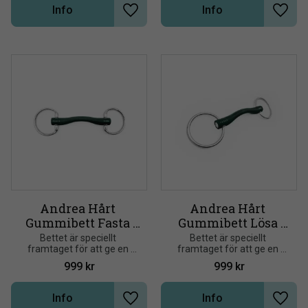
hästens mun
hästens mun
Info
Info
Lägg till i önskelista
Lägg t
Andrea Hårt 
Andrea Hårt 
Gummibett Fasta 
Gummibett Lösa 
ringar
ringar
Bettet är speciellt 
Bettet är speciellt 
framtaget för att ge en 
framtaget för att ge en 
jämn och stabil kontakt, 
jämn och stabil kontakt, 
999
kr
999
kr
samtidigt som det känns 
samtidigt som det känns 
behagligt och mjukt i 
behagligt och mjukt i 
hästens mun
hästens mun
Info
Info
Lägg till i önskelista
Lägg t