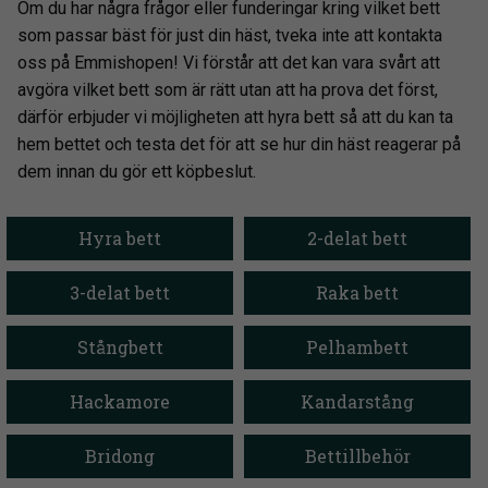
Om du har några frågor eller funderingar kring vilket bett
som passar bäst för just din häst, tveka inte att kontakta
oss på Emmishopen! Vi förstår att det kan vara svårt att
avgöra vilket bett som är rätt utan att ha prova det först,
därför erbjuder vi möjligheten att hyra bett så att du kan ta
hem bettet och testa det för att se hur din häst reagerar på
dem innan du gör ett köpbeslut.
Hyra bett
2-delat bett
3-delat bett
Raka bett
Stångbett
Pelhambett
Hackamore
Kandarstång
Bridong
Bettillbehör