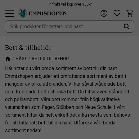
Fri frakt vid köp över 900kr
Kundv
Önskeli
Meny
Bett & tillbehör
HÄST
BETT & TILLBEHÖR
Här hittar du vårt breda sortiment av bett till din häst.
Emmishopen erbjuder ett omfattande sortiment av bett i
mängder av olika utföranden. Vi har såväl tvådelade bett
som tredelade bett och raka bett. Du hittar även stångbett
och pelhambett. Våra bett kommer från högkvalitativa
varumärken som Fager, Stübben och Neue Schule. I vårt
sortiment hittar du helt enkelt det allra mesta som behövs
för att hitta rätt bett till din häst. Utforska vårt breda
sortiment nedan!