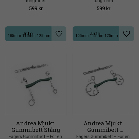
tungfrihet
tungfrihet
599
kr
599
kr
Info
Info
105mm
115mm
125mm
105mm
115mm
125mm
+2
+2
Lägg till i önskelista
Lägg t
Andrea Mjukt 
Andrea Mjukt 
Gummibett Stång
Gummibett 
Kimblehook
​Fagers Gummibett – För en 
​Fagers Gummibett – För en 