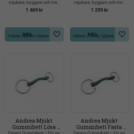
mjukare, tryggare och mer 
mjukare, tryggare och mer 
harmonisk kontakt
harmonisk kontakt
1 469
kr
1 299
kr
Info
Info
115mm
125mm
135mm
105mm
115mm
125mm
+1
+2
Lägg till i önskelista
Lägg t
Andrea Mjukt 
Andrea Mjukt 
Gummibett Lösa 
Gummibett Fasta 
ringar
ringar
​Fagers Gummibett – För en 
​Fagers Gummibett – För en 