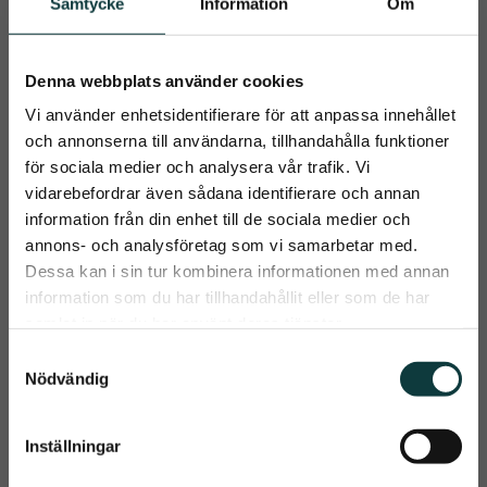
Samtycke
Information
Om
NYHET
Denna webbplats använder cookies
Vi använder enhetsidentifierare för att anpassa innehållet
och annonserna till användarna, tillhandahålla funktioner
för sociala medier och analysera vår trafik. Vi
vidarebefordrar även sådana identifierare och annan
information från din enhet till de sociala medier och
Nicole Hårt 
Fager Comfy 
close
annons- och analysföretag som vi samarbetar med.
Gummibett Lösa 
Bettskivor
Prenumerera på Emmishopens
Dessa kan i sin tur kombinera informationen med annan
ringar
En modern lösning för 
​Designade för maximal 
nyhetsbrev
information som du har tillhandahållit eller som de har
ryttare som söker en mjuk 
komfort
men ändå tydlig 
samlat in när du har använt deras tjänster.
190
kr
kommunikation
Det allra senaste direkt i din inkorg
S
999
kr
Nödvändig
a
m
Info
Info
Lägg till i önskelista
Lägg t
t
Inställningar
Prenumerera
y
c