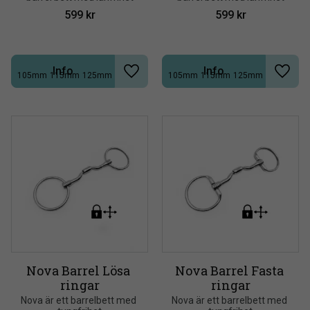
599
kr
599
kr
Info
Info
105mm
115mm
125mm
105mm
115mm
125mm
+2
+2
Lägg till i önskelista
Lägg t
Nova Barrel Lösa 
Nova Barrel Fasta 
ringar
ringar
Nova är ett barrelbett med 
Nova är ett barrelbett med 