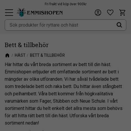
Fri frakt vid köp över 900kr
Kundv
Önskeli
Meny
Bett & tillbehör
HÄST
BETT & TILLBEHÖR
Här hittar du vårt breda sortiment av bett till din häst.
Emmishopen erbjuder ett omfattande sortiment av bett i
mängder av olika utföranden. Vi har såväl tvådelade bett
som tredelade bett och raka bett. Du hittar även stångbett
och pelhambett. Våra bett kommer från högkvalitativa
varumärken som Fager, Stübben och Neue Schule. I vårt
sortiment hittar du helt enkelt det allra mesta som behövs
för att hitta rätt bett till din häst. Utforska vårt breda
sortiment nedan!