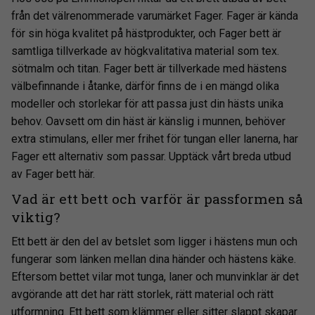
från det välrenommerade varumärket Fager. Fager är kända
för sin höga kvalitet på hästprodukter, och Fager bett är
samtliga tillverkade av högkvalitativa material som tex.
sötmalm och titan. Fager bett är tillverkade med hästens
välbefinnande i åtanke, därför finns de i en mängd olika
modeller och storlekar för att passa just din hästs unika
behov. Oavsett om din häst är känslig i munnen, behöver
extra stimulans, eller mer frihet för tungan eller lanerna, har
Fager ett alternativ som passar. Upptäck vårt breda utbud
av Fager bett här.
Vad är ett bett och varför är passformen så
viktig?
Ett bett är den del av betslet som ligger i hästens mun och
fungerar som länken mellan dina händer och hästens käke.
Eftersom bettet vilar mot tunga, laner och munvinklar är det
avgörande att det har rätt storlek, rätt material och rätt
utformning. Ett bett som klämmer eller sitter slappt skapar