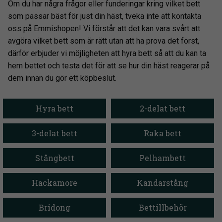
Om du har några frågor eller funderingar kring vilket bett
som passar bäst för just din häst, tveka inte att kontakta
oss på Emmishopen! Vi förstår att det kan vara svårt att
avgöra vilket bett som är rätt utan att ha prova det först,
därför erbjuder vi möjligheten att hyra bett så att du kan ta
hem bettet och testa det för att se hur din häst reagerar på
dem innan du gör ett köpbeslut.
Hyra bett
2-delat bett
3-delat bett
Raka bett
Stångbett
Pelhambett
Hackamore
Kandarstång
Bridong
Bettillbehör