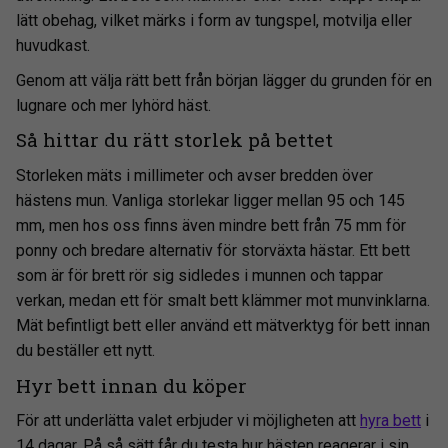
lätt obehag, vilket märks i form av tungspel, motvilja eller
huvudkast.
Genom att välja rätt bett från början lägger du grunden för en
lugnare och mer lyhörd häst.
Så hittar du rätt storlek på bettet
Storleken mäts i millimeter och avser bredden över
hästens mun. Vanliga storlekar ligger mellan 95 och 145
mm, men hos oss finns även mindre bett från 75 mm för
ponny och bredare alternativ för storväxta hästar. Ett bett
som är för brett rör sig sidledes i munnen och tappar
verkan, medan ett för smalt bett klämmer mot munvinklarna.
Mät befintligt bett eller använd ett mätverktyg för bett innan
du beställer ett nytt.
Hyr bett innan du köper
För att underlätta valet erbjuder vi möjligheten att
hyra bett
i
14 dagar. På så sätt får du testa hur hästen reagerar i sin