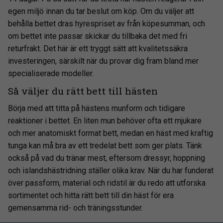
egen miljö innan du tar beslut om köp. Om du väljer att
behålla bettet dras hyrespriset av från köpesumman, och
om bettet inte passar skickar du tillbaka det med fri
returfrakt. Det här är ett tryggt sätt att kvalitetssäkra
investeringen, särskilt när du provar dig fram bland mer
specialiserade modeller.
Så väljer du rätt bett till hästen
Börja med att titta på hästens munform och tidigare
reaktioner i bettet. En liten mun behöver ofta ett mjukare
och mer anatomiskt format bett, medan en häst med kraftig
tunga kan må bra av ett tredelat bett som ger plats. Tänk
också på vad du tränar mest, eftersom dressyr, hoppning
och islandshästridning ställer olika krav. När du har funderat
över passform, material och ridstil är du redo att utforska
sortimentet och hitta rätt bett till din häst för era
gemensamma rid- och träningsstunder.