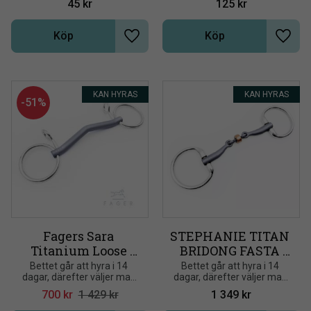
45
kr
125
kr
Köp
Köp
Lägg till i önskelista
Lägg t
KAN HYRAS
KAN HYRAS
51
%
Fagers Sara 
STEPHANIE TITAN 
Titanium Loose 
BRIDONG FASTA 
Baucher
RINGAR
Bettet går att hyra i 14 
Bettet går att hyra i 14 
dagar, därefter väljer man 
dagar, därefter väljer man 
att antingen skicka tillbaka 
att antingen skicka tillbaka 
700
kr
1 429
kr
1 349
kr
bettet (fri returfrakt) eller 
bettet (fri returfrakt) eller 
om man vill behålla bettet 
om man vill behålla bettet 